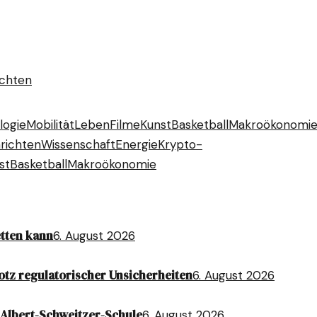
ichten
logie
Mobilität
Leben
Filme
Kunst
Basketball
Makroökonomi
richten
Wissenschaft
Energie
Krypto-
st
Basketball
Makroökonomie
etten kann
6. August 2026
otz regulatorischer Unsicherheiten
6. August 2026
Albert-Schweitzer-Schule
6. August 2026