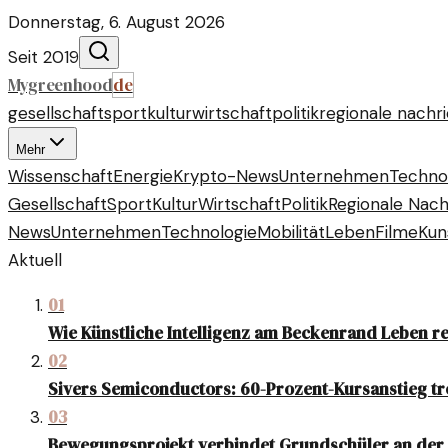
Donnerstag, 6. August 2026
Seit 2019
Mygreenhood
de
gesellschaft
sport
kultur
wirtschaft
politik
regionale nachr
Mehr
Wissenschaft
Energie
Krypto-News
Unternehmen
Techno
Gesellschaft
Sport
Kultur
Wirtschaft
Politik
Regionale Nach
News
Unternehmen
Technologie
Mobilität
Leben
Filme
Kun
Aktuell
01
Wie Künstliche Intelligenz am Beckenrand Leben r
02
Sivers Semiconductors: 60-Prozent-Kursanstieg tr
03
Bewegungsprojekt verbindet Grundschüler an der 