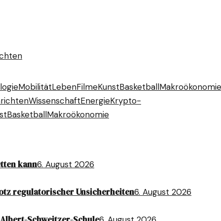
ichten
logie
Mobilität
Leben
Filme
Kunst
Basketball
Makroökonomi
richten
Wissenschaft
Energie
Krypto-
st
Basketball
Makroökonomie
etten kann
6. August 2026
otz regulatorischer Unsicherheiten
6. August 2026
Albert-Schweitzer-Schule
6. August 2026