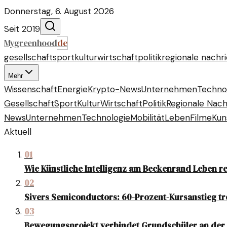
Donnerstag, 6. August 2026
Seit 2019
Mygreenhood
de
gesellschaft
sport
kultur
wirtschaft
politik
regionale nachr
Mehr
Wissenschaft
Energie
Krypto-News
Unternehmen
Techno
Gesellschaft
Sport
Kultur
Wirtschaft
Politik
Regionale Nach
News
Unternehmen
Technologie
Mobilität
Leben
Filme
Kun
Aktuell
01
Wie Künstliche Intelligenz am Beckenrand Leben r
02
Sivers Semiconductors: 60-Prozent-Kursanstieg tr
03
Bewegungsprojekt verbindet Grundschüler an der 