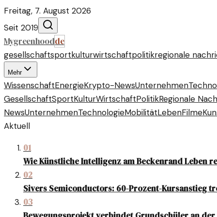
Freitag, 7. August 2026
Seit 2019
Mygreenhood
de
gesellschaft
sport
kultur
wirtschaft
politik
regionale nachr
Mehr
Wissenschaft
Energie
Krypto-News
Unternehmen
Techno
Gesellschaft
Sport
Kultur
Wirtschaft
Politik
Regionale Nach
News
Unternehmen
Technologie
Mobilität
Leben
Filme
Kun
Aktuell
01
Wie Künstliche Intelligenz am Beckenrand Leben r
02
Sivers Semiconductors: 60-Prozent-Kursanstieg tr
03
Bewegungsprojekt verbindet Grundschüler an der 