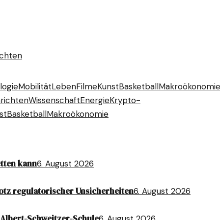
ichten
logie
Mobilität
Leben
Filme
Kunst
Basketball
Makroökonomi
richten
Wissenschaft
Energie
Krypto-
st
Basketball
Makroökonomie
etten kann
6. August 2026
otz regulatorischer Unsicherheiten
6. August 2026
Albert-Schweitzer-Schule
6. August 2026